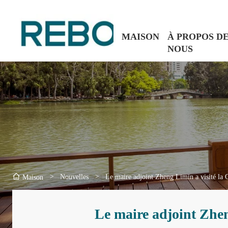
MAISON
À PROPOS D
NOUS
>
Nouvelles
>
Le maire adjoint Zheng Limin a visité l
Maison
Le maire adjoint Zhe