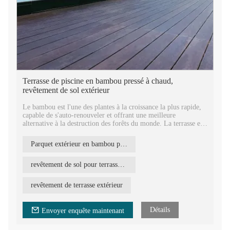
Terrasse de piscine en bambou pressé à chaud,
revêtement de sol extérieur
Le bambou est l'une des plantes à la croissance la plus rapide,
capable de s'auto-renouveler et offrant une meilleure
alternative à la destruction des forêts du monde. La terrasse en
bambou tissé REBO est fabriquée à partir de fibres de bambou
compressées, elle est donc très respectueuse de
Parquet extérieur en bambou pressé à chaud
l'environnement.
Le bambou tressé est un nouveau type de matériau dans le
revêtement de sol pour terrasse de piscine
monde. C'est une bonne solution pour les revêtements de
terrasse, les terrasses, les revêtements de sol extérieurs, etc. Les
revêtement de terrasse extérieur
terrasses en bambou tressé peuvent être utilisées là où d'autres
bois sont utilisés. C'est un excellent substitut naturel au bois et
au WPC.
Détails
Envoyer enquête maintenant