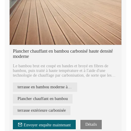
Plancher chauffant en bambou carbonisé haute densité
moderne
Le bambou brut est coupé en bandes et broyé en fibres de
bambou, puis traité à haute température et à l'aide d'une
technologie de chauffage par carbonisation, de sorte que les
fongicides, les pesticides, les œufs de vers, etc. n'existent plus.
Grâce aux techniques de pressage à chaud, les panneaux
terrasse en bambou moderne à haute densité
deviennent très durables, durs et solides. Le panneau de
bambou REBO est un matériau idéal pour les applications
extérieures.
Plancher chauffant en bambou
Il existe quatre options de conception de surface pour les
terrasse extérieure carbonisée
terrasses en bambou REBO : grandes vagues, petites vagues,
petites rainures et surfaces plates. Vous pouvez choisir ce que
vous voulez.
Détails
Envoyer enquête maintenant