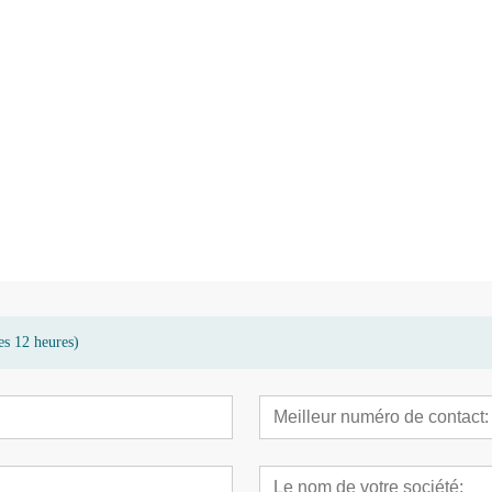
ois
Terrasse de jardin en bambou
Plancher chauffant
écologique de haute qualité
carbonisé haute den
es 12 heures)