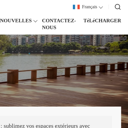
Français
NOUVELLES
CONTACTEZ-
TéLéCHARGER
NOUS
: sublimez vos espaces extérieurs avec