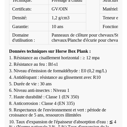
Technique:
Pressage à chaud
Structure:
Certificats:
GV/OIN
Matériel:
Densité:
1,2 g/cm3
Teneur en hum
Garantie:
10 ans
Fonctionnalit
Domaine
Panneaux de clôture pour chevaux/Stand d
d'utilisation :
chevaux/Planche d'écurie pour chevaux
Données techniques sur Horse Box Plank :
1. Résistance au cisaillement horizontal : ≥ 12 mpa
2. Résistance au feu : Bf-s1
3. Niveau d'émission de formaldéhyde : E0 (0,2 mg/L)
4. Antidérapant : résistance au glissement avec R10
5. Durée de vie : 30 ans
6. Niveau anti-insectes : Niveau 1
7. Haute durabilité : Classe 1 (EN 350)
8. Anticorrosion : Classe 4 (EN 335)
9. Respectueux de l'environnement et vert : période de
croissance de 5 ans, ressources illimitées
10. Taux d'expansion de l'épaisseur d'absorption d'eau : ≦ 4
% ; (Norme nationale 3 % -5 %) Taux d'expansion de la