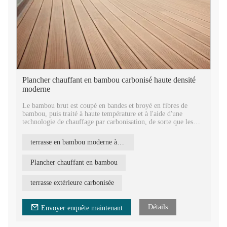
Plancher chauffant en bambou carbonisé haute densité
moderne
Le bambou brut est coupé en bandes et broyé en fibres de
bambou, puis traité à haute température et à l'aide d'une
technologie de chauffage par carbonisation, de sorte que les
fongicides, les pesticides, les œufs de vers, etc. n'existent plus.
Grâce aux techniques de pressage à chaud, les panneaux
terrasse en bambou moderne à haute densité
deviennent très durables, durs et solides. Le panneau de
bambou REBO est un matériau idéal pour les applications
extérieures.
Plancher chauffant en bambou
Il existe quatre options de conception de surface pour les
terrasse extérieure carbonisée
terrasses en bambou REBO : grandes vagues, petites vagues,
petites rainures et surfaces plates. Vous pouvez choisir ce que
vous voulez.
Détails
Envoyer enquête maintenant