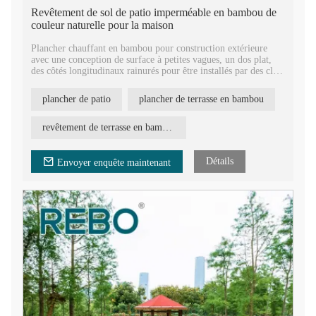
Revêtement de sol de patio imperméable en bambou de
couleur naturelle pour la maison
Plancher chauffant en bambou pour construction extérieure
avec une conception de surface à petites vagues, un dos plat,
des côtés longitudinaux rainurés pour être installés par des clips
en acier inoxydable.
plancher de patio
plancher de terrasse en bambou
Fournisseur de parquet en bambou massif de qualité supérieure
en Chine. Fabrication sur mesure de tailles et de couleurs
directement en usine, prix compétitif et parquet en bambou de
revêtement de terrasse en bambou naturel
haute qualité.
Nouveau matériau pour plancher en panneaux de charbon de
Détails
Envoyer enquête maintenant
bambou sans formaldéhyde, produits de terrasse en bambou
innovants conformes à la norme européenne E1 en gros.