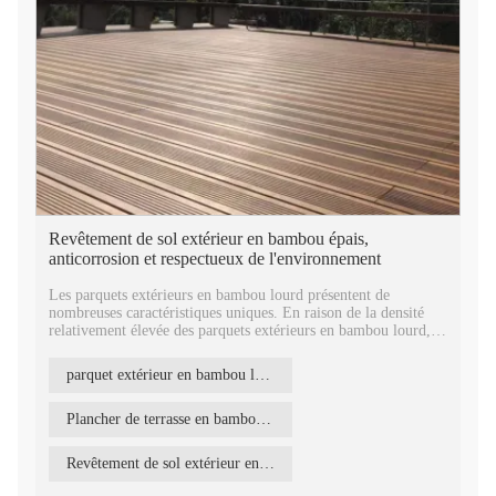
Revêtement de sol extérieur en bambou épais,
anticorrosion et respectueux de l'environnement
Les parquets extérieurs en bambou lourd présentent de
nombreuses caractéristiques uniques. En raison de la densité
relativement élevée des parquets extérieurs en bambou lourd,
leurs performances sont généralement supérieures à celles des
parquets en bambou ordinaires et des parquets en bois. De plus,
parquet extérieur en bambou lourd
les performances d'absorption d'eau des parquets extérieurs en
bambou lourd sont extrêmement fortes. Même en cas
d'infiltration d'eau importante, le parquet extérieur en bambou
Plancher de terrasse en bambou respectueux de l'environnement
lourd ne se corrode pas facilement.
Le revêtement de sol extérieur en bambou REBO répond à la
Revêtement de sol extérieur en bambou d'apparence magnifique
norme européenne E1, ses principales caractéristiques sont
écologiques, une sorte de matériau vert. Il devient donc de plus