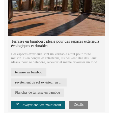
Terrasse en bambou : idéale pour des espaces extérieurs
écologiques et durables
Les espaces extérieurs sont un véritable atout pour toute
maison. Bien conçus et entretenus, ils peuvent être des lieux
idéaux pour se détendre, recevoir et même favoriser un mode
de vie plus sain. Cependant, ils sont également exposés à divers
facteurs environnementaux, tels qu'un ensoleillement intense, la
terrasse en bambou
pluie, les variations brusques de température et le vent, qui
peuvent affecter la durabilité et l'esthétique d'une terrasse. Pour
remédier à ces problèmes, les terrasses en bambou se sont
revêtement de sol extérieur en bambou
imposées comme une alternative durable et économique aux
parquets traditionnels.
Plancher de terrasse en bambou
Détails
Envoyer enquête maintenant