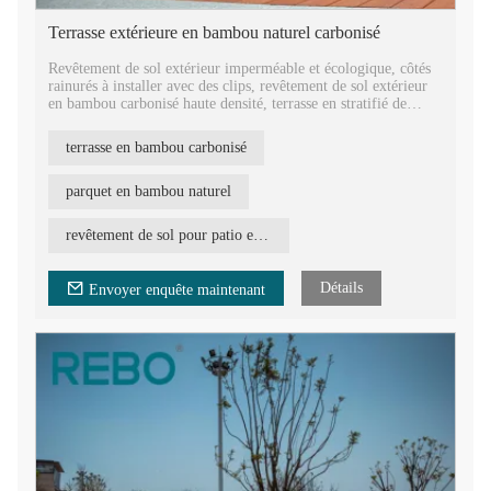
Terrasse extérieure en bambou naturel carbonisé
Revêtement de sol extérieur imperméable et écologique, côtés
rainurés à installer avec des clips, revêtement de sol extérieur
en bambou carbonisé haute densité, terrasse en stratifié de
bambou durable.
terrasse en bambou carbonisé
Revêtement de sol extérieur résistant à la chaleur, carrelage
décoratif pour jardin, parc, balcon, arrière-cour, patio, rue, etc.
Tête à rainure et languette pour un assemblage facile.
parquet en bambou naturel
Revêtement de sol en fibres de bambou pressées à chaud,
revêtement de sol pour patio extérieur
processus de production strictement contrôlé pour garantir une
qualité supérieure. Traitement de surface huilé pour un aspect
esthétique.
Détails
Envoyer enquête maintenant