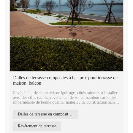
Dalles de terrasse composites à bas prix pour terrasse de
maison, balcon
Revêtement de sol extérieur ignifuge, côtés rainurés à installer
avec des clips cachés, revêtement de sol en bambou carbonisé
imperméable de bonne qualité, matériau de construction sans
fin pour projet de construction.
Dalles de terrasse en composite de bambou
Plancher de terrasse en bambou pour jardin, revêtement de sol
extérieur décoratif, solide, durable et dur. Tête à rainure et
languette pour un assemblage facile.
Revêtement de terrasse