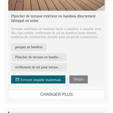
Plancher de terrasse extérieur en bambou directement
fabriqué en usine
Terrasse extérieure en bambou facile à installer, à installer avec
des clips cachés, revêtement de sol en bambou haute densité,
matériau de construction durable pour projet de construction.
Revêtement de sol en bambou sans formaldéhyde, conforme à
parquet en bambou
la norme européenne E1, respectueux de l'environnement et
vert.
Plancher de terrasse en bambou directement fabriqué en usine
La planche en bambou est largement utilisée dans les bâtiments
commerciaux et résidentiels, avec une garantie de 30 ans pour
revêtement de sol pour terrasse extérieure
les bâtiments résidentiels et de 20 ans pour les bâtiments
commerciaux. Terrasse extérieure en bambou conçue pour le
jardin, le parc, l'arrière-cour, le balcon, le patio, etc.
Détails
Envoyer enquête maintenant
CHARGER PLUS