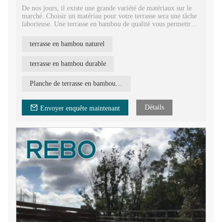
De nos jours, il existe une grande variété de matériaux sur le
marché. Choisir un matériau pour votre terrasse sera une tâche
laborieuse. Une terrasse en bambou de qualité vous permettra
de choisir un matériau durable et résistant, et rendra votre
terrasse exceptionnelle et belle. La terrasse en bambou REBO
terrasse en bambou naturel
est en effet une bonne option en raison de ses nombreuses
caractéristiques : beauté naturelle, durabilité, haute résistance,
haute densité, écologique, stabilité, installation rapide et facile,
terrasse en bambou durable
ignifuge, etc.
Planche de terrasse en bambou haute densité
Détails
Envoyer enquête maintenant