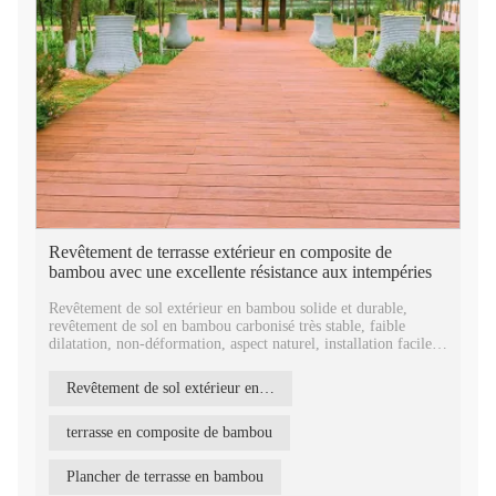
Revêtement de terrasse extérieur en composite de
bambou avec une excellente résistance aux intempéries
Revêtement de sol extérieur en bambou solide et durable,
revêtement de sol en bambou carbonisé très stable, faible
dilatation, non-déformation, aspect naturel, installation facile
par clips cachés.
Revêtement de sol extérieur en bambou
Avantages :
Antiseptique, anti-moisissure, certifié
FSC/SGS/ISO/INTERTEK/EPH/RISE, support d'échantillons
terrasse en composite de bambou
gratuits, livraison rapide, garantie de 30 ans.
Plancher de terrasse en bambou
Application: